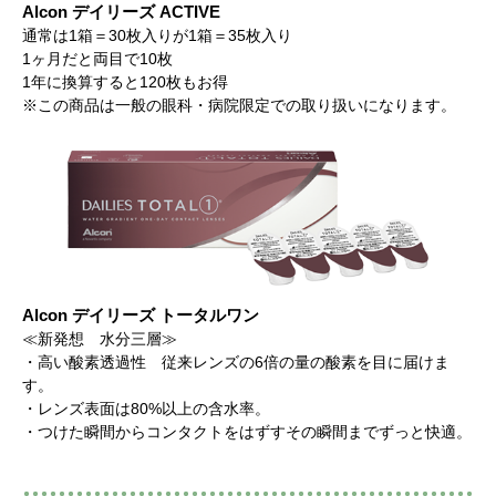
Alcon デイリーズ ACTIVE
通常は1箱＝30枚入りが1箱＝35枚入り
1ヶ月だと両目で10枚
1年に換算すると120枚もお得
※この商品は一般の眼科・病院限定での取り扱いになります。
Alcon デイリーズ トータルワン
≪新発想 水分三層≫
・高い酸素透過性 従来レンズの6倍の量の酸素を目に届けま
す。
・レンズ表面は80%以上の含水率。
・つけた瞬間からコンタクトをはずすその瞬間までずっと快適。